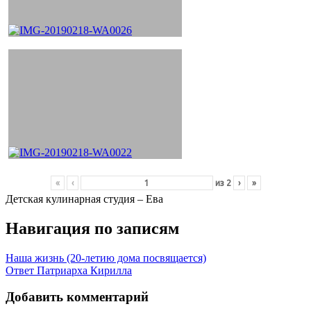
«
‹
из
2
›
»
Детская кулинарная студия – Ева
Навигация по записям
Наша жизнь (20-летию дома посвящается)
Ответ Патриарха Кирилла
Добавить комментарий