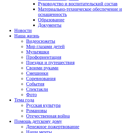
Руководство и воспитательский состав
Материально-техническое обеспечение и
оснащенность
Образование
Документы
Новости
Наша жизнь
Видеосюжеты
Мир глазами детей
Мультяшки
Профориентация
Поездки и путешествия
Своими руками
Смешинки
Соревнования
События
Спектакли
Фото
Тема года
Русская культура
Романовы
Отечественная война
Помощь детскому дому
Денежное пожертвование
Наши мечты