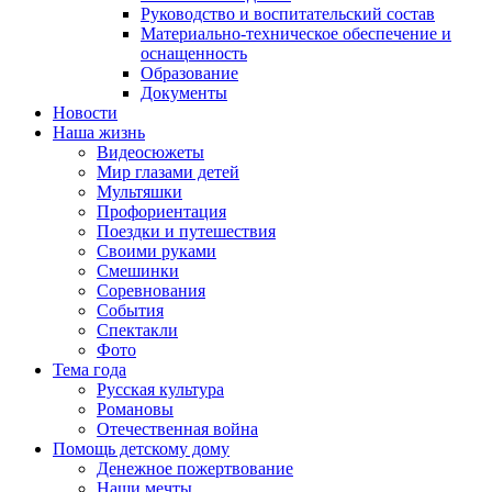
Руководство и воспитательский состав
Материально-техническое обеспечение и
оснащенность
Образование
Документы
Новости
Наша жизнь
Видеосюжеты
Мир глазами детей
Мультяшки
Профориентация
Поездки и путешествия
Своими руками
Смешинки
Соревнования
События
Спектакли
Фото
Тема года
Русская культура
Романовы
Отечественная война
Помощь детскому дому
Денежное пожертвование
Наши мечты