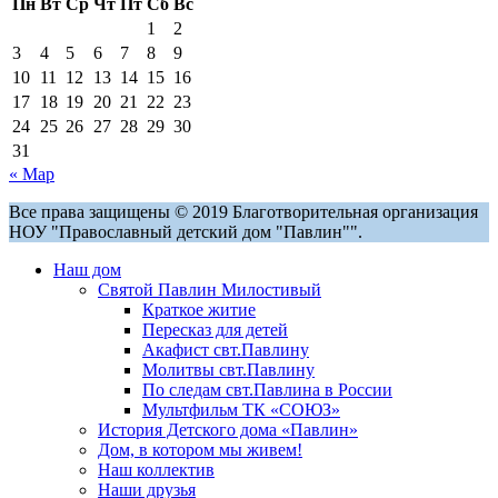
Пн
Вт
Ср
Чт
Пт
Сб
Вс
1
2
3
4
5
6
7
8
9
10
11
12
13
14
15
16
17
18
19
20
21
22
23
24
25
26
27
28
29
30
31
« Мар
Все права защищены © 2019 Благотворительная организация
НОУ "Православный детский дом "Павлин"".
Наш дом
Святой Павлин Милостивый
Краткое житие
Пересказ для детей
Акафист свт.Павлину
Молитвы свт.Павлину
По следам свт.Павлина в России
Мультфильм ТК «СОЮЗ»
История Детского дома «Павлин»
Дом, в котором мы живем!
Наш коллектив
Наши друзья