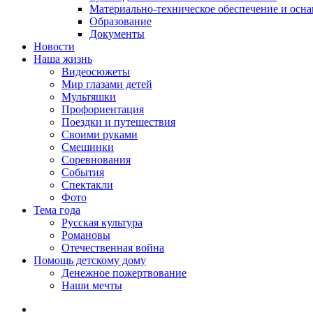
Материально-техническое обеспечение и осн
Образование
Документы
Новости
Наша жизнь
Видеосюжеты
Мир глазами детей
Мультяшки
Профориентация
Поездки и путешествия
Своими руками
Смешинки
Соревнования
События
Спектакли
Фото
Тема года
Русская культура
Романовы
Отечественная война
Помощь детскому дому
Денежное пожертвование
Наши мечты