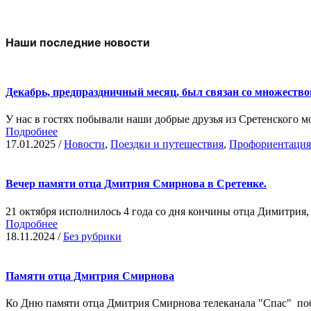
Наши последние новости
Декабрь, предпраздничный месяц, был связан со множеств
У нас в гостях побывали наши добрые друзья из Сретенского мо
Подробнее
17.01.2025
/
Новости
,
Поездки и путешествия
,
Профориентация
Вечер памяти отца Дмитрия Смирнова в Сретенке.
21 октября исполнилось 4 года со дня кончины отца Димитрия, н
Подробнее
18.11.2024
/
Без рубрики
Памяти отца Дмитрия Смирнова
Ко Дню памяти отца Дмитрия Смирнова телеканала "Спас" побыв