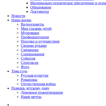
Материально-техническое обеспечение и осн
Образование
Документы
Новости
Наша жизнь
Видеосюжеты
Мир глазами детей
Мультяшки
Профориентация
Поездки и путешествия
Своими руками
Смешинки
Соревнования
События
Спектакли
Фото
Тема года
Русская культура
Романовы
Отечественная война
Помощь детскому дому
Денежное пожертвование
Наши мечты