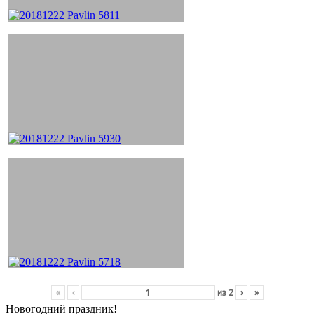
«
‹
из
2
›
»
Новогодний праздник!