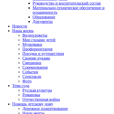
Руководство и воспитательский состав
Материально-техническое обеспечение и
оснащенность
Образование
Документы
Новости
Наша жизнь
Видеосюжеты
Мир глазами детей
Мультяшки
Профориентация
Поездки и путешествия
Своими руками
Смешинки
Соревнования
События
Спектакли
Фото
Тема года
Русская культура
Романовы
Отечественная война
Помощь детскому дому
Денежное пожертвование
Наши мечты