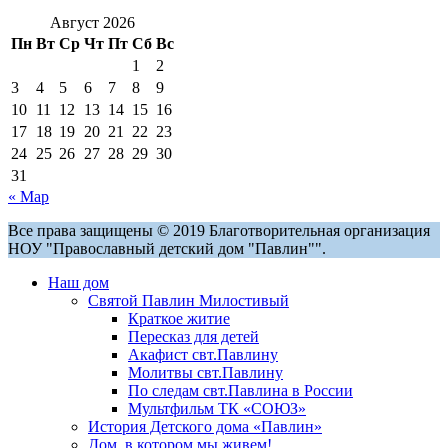
Август 2026
Пн
Вт
Ср
Чт
Пт
Сб
Вс
1
2
3
4
5
6
7
8
9
10
11
12
13
14
15
16
17
18
19
20
21
22
23
24
25
26
27
28
29
30
31
« Мар
Все права защищены © 2019 Благотворительная организация
НОУ "Православный детский дом "Павлин"".
Наш дом
Святой Павлин Милостивый
Краткое житие
Пересказ для детей
Акафист свт.Павлину
Молитвы свт.Павлину
По следам свт.Павлина в России
Мультфильм ТК «СОЮЗ»
История Детского дома «Павлин»
Дом, в котором мы живем!