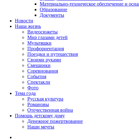
Материально-техническое обеспечение и осн
Образование
Документы
Новости
Наша жизнь
Видеосюжеты
Мир глазами детей
Мультяшки
Профориентация
Поездки и путешествия
Своими руками
Смешинки
Соревнования
События
Спектакли
Фото
Тема года
Русская культура
Романовы
Отечественная война
Помощь детскому дому
Денежное пожертвование
Наши мечты