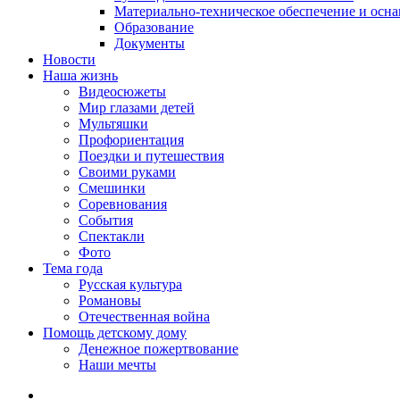
Материально-техническое обеспечение и осн
Образование
Документы
Новости
Наша жизнь
Видеосюжеты
Мир глазами детей
Мультяшки
Профориентация
Поездки и путешествия
Своими руками
Смешинки
Соревнования
События
Спектакли
Фото
Тема года
Русская культура
Романовы
Отечественная война
Помощь детскому дому
Денежное пожертвование
Наши мечты