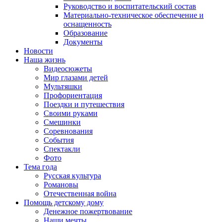
Руководство и воспитательский состав
Материально-техническое обеспечение и
оснащенность
Образование
Документы
Новости
Наша жизнь
Видеосюжеты
Мир глазами детей
Мультяшки
Профориентация
Поездки и путешествия
Своими руками
Смешинки
Соревнования
События
Спектакли
Фото
Тема года
Русская культура
Романовы
Отечественная война
Помощь детскому дому
Денежное пожертвование
Наши мечты