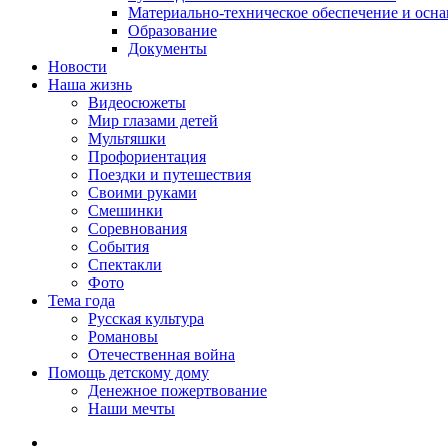
Материально-техническое обеспечение и осн
Образование
Документы
Новости
Наша жизнь
Видеосюжеты
Мир глазами детей
Мультяшки
Профориентация
Поездки и путешествия
Своими руками
Смешинки
Соревнования
События
Спектакли
Фото
Тема года
Русская культура
Романовы
Отечественная война
Помощь детскому дому
Денежное пожертвование
Наши мечты