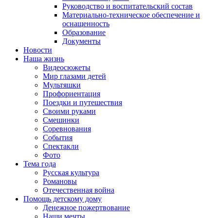
Руководство и воспитательский состав
Материально-техническое обеспечение и
оснащенность
Образование
Документы
Новости
Наша жизнь
Видеосюжеты
Мир глазами детей
Мультяшки
Профориентация
Поездки и путешествия
Своими руками
Смешинки
Соревнования
События
Спектакли
Фото
Тема года
Русская культура
Романовы
Отечественная война
Помощь детскому дому
Денежное пожертвование
Наши мечты