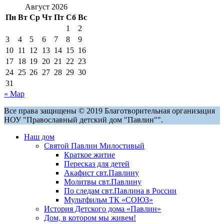
Август 2026
Пн
Вт
Ср
Чт
Пт
Сб
Вс
1
2
3
4
5
6
7
8
9
10
11
12
13
14
15
16
17
18
19
20
21
22
23
24
25
26
27
28
29
30
31
« Мар
Все права защищены © 2019 Благотворительная организация
НОУ "Православный детский дом "Павлин"".
Наш дом
Святой Павлин Милостивый
Краткое житие
Пересказ для детей
Акафист свт.Павлину
Молитвы свт.Павлину
По следам свт.Павлина в России
Мультфильм ТК «СОЮЗ»
История Детского дома «Павлин»
Дом, в котором мы живем!