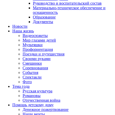
Руководство и воспитательский состав
Материально-техническое обеспечение и
оснащенность
Образование
Документы
Новости
Наша жизнь
Видеосюжеты
Мир глазами детей
Мультяшки
Профориентация
Поездки и путешествия
Своими руками
Смешинки
Соревнования
События
Спектакли
Фото
Тема года
Русская культура
Романовы
Отечественная война
Помощь детскому дому
Денежное пожертвование
Наши мечты