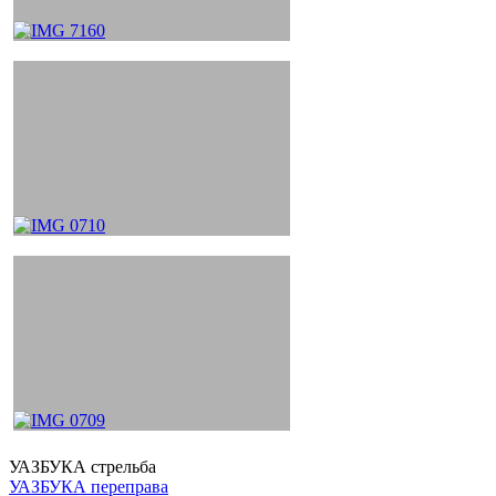
УАЗБУКА стрельба
Навигация
УАЗБУКА переправа