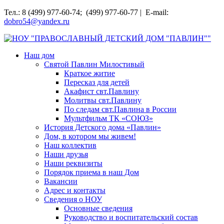
Перейти
Тел.: 8 (499) 977-60-74; (499) 977-60-77 | E-mail:
к
dobro54@yandex.ru
содержимому
НОУ "ПРАВОСЛАВНЫЙ ДЕТСКИЙ ДОМ "ПАВЛИН""
Наш дом
Святой Павлин Милостивый
Краткое житие
Пересказ для детей
Акафист свт.Павлину
Молитвы свт.Павлину
По следам свт.Павлина в России
Мультфильм ТК «СОЮЗ»
История Детского дома «Павлин»
Дом, в котором мы живем!
Наш коллектив
Наши друзья
Наши реквизиты
Порядок приема в наш Дом
Вакансии
Адрес и контакты
Сведения о НОУ
Основные сведения
Руководство и воспитательский состав