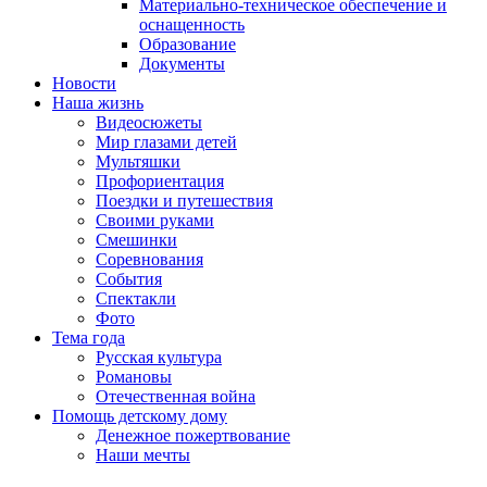
Материально-техническое обеспечение и
оснащенность
Образование
Документы
Новости
Наша жизнь
Видеосюжеты
Мир глазами детей
Мультяшки
Профориентация
Поездки и путешествия
Своими руками
Смешинки
Соревнования
События
Спектакли
Фото
Тема года
Русская культура
Романовы
Отечественная война
Помощь детскому дому
Денежное пожертвование
Наши мечты