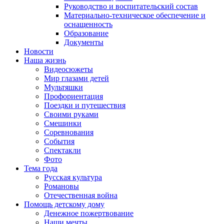
Руководство и воспитательский состав
Материально-техническое обеспечение и
оснащенность
Образование
Документы
Новости
Наша жизнь
Видеосюжеты
Мир глазами детей
Мультяшки
Профориентация
Поездки и путешествия
Своими руками
Смешинки
Соревнования
События
Спектакли
Фото
Тема года
Русская культура
Романовы
Отечественная война
Помощь детскому дому
Денежное пожертвование
Наши мечты