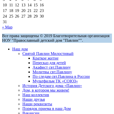
10
11
12
13
14
15
16
17
18
19
20
21
22
23
24
25
26
27
28
29
30
31
« Мар
Все права защищены © 2019 Благотворительная организация
НОУ "Православный детский дом "Павлин"".
Наш дом
Святой Павлин Милостивый
Краткое житие
Пересказ для детей
Акафист свт.Павлину
Молитвы свт.Павлину
По следам свт.Павлина в России
Мультфильм ТК «СОЮЗ»
История Детского дома «Павлин»
Дом, в котором мы живем!
Наш коллектив
Наши друзья
Наши реквизиты
Порядок приема в наш Дом
Вакансии