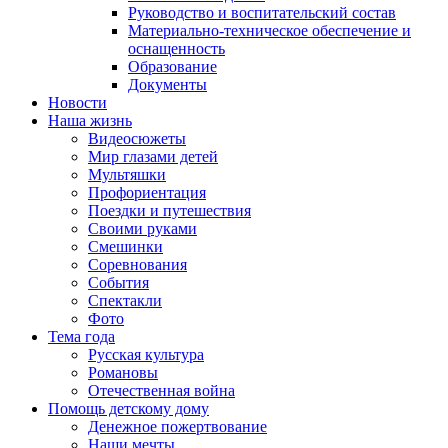
Руководство и воспитательский состав
Материально-техническое обеспечение и
оснащенность
Образование
Документы
Новости
Наша жизнь
Видеосюжеты
Мир глазами детей
Мультяшки
Профориентация
Поездки и путешествия
Своими руками
Смешинки
Соревнования
События
Спектакли
Фото
Тема года
Русская культура
Романовы
Отечественная война
Помощь детскому дому
Денежное пожертвование
Наши мечты