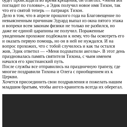
будет происходить во время крещения, он ответил: «Меня Бог
погладит по головке», а Эдик получил новое имя Тихон, так
что его святой теперь — патриарх Тихон.
Дело в том, что в апреле прошлого года на Благовещение по
невыясненным причинам Эдуард выпал из окна пятого этажа
и вопреки всем законам физики не только не разбился, но
даже не единой царапины не получил. Пораженные
увиденным прохожие подбежали к нему, что бы осмотреть его
и оказать первую помощь, но он в ней не нуждался. И на
вопрос прохожих, что с тобой случилось и как ты остался
жив, Эдик ответил — «Меня подхватили ангелы». В этот день
праздновалась память святителя Тихона, с чьим именем
начался его христианский путь.
После службы все отправились на праздничную трапезу, где
многие поздравили Тихона и Олега с приобщением их к
Церкви.
Хочется присоединить свои поздравления и пожелать нашим
младшим братьям, чтобы ангел-хранитель всегда их оберегал.