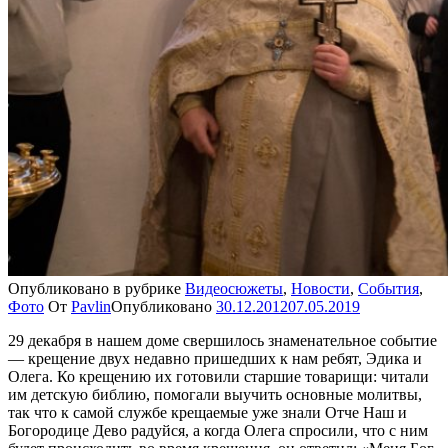
Опубликовано в рубрике
Видеосюжеты
,
Новости
,
События
,
Фото
От
Pavlin
Опубликовано
30.12.2012
07.05.2019
29 декабря в нашем доме свершилось знаменательное событие
— крещение двух недавно пришедших к нам ребят, Эдика и
Олега. Ко крещению их готовили старшие товарищи: читали
им детскую библию, помогали выучить основные молитвы,
так что к самой службе крещаемые уже знали Отче Наш и
Богородице Дево радуйся, а когда Олега спросили, что с ним