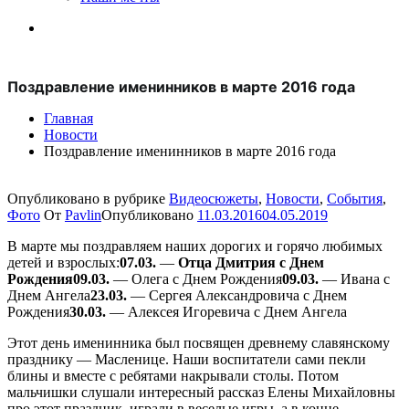
Поздравление именинников в марте 2016 года
Главная
Новости
Поздравление именинников в марте 2016 года
Опубликовано в рубрике
Видеосюжеты
,
Новости
,
События
,
Фото
От
Pavlin
Опубликовано
11.03.2016
04.05.2019
В марте мы поздравляем наших дорогих и горячо любимых
детей и взрослых:
07.03.
—
Отца Дмитрия с Днем
Рождения
09.03.
— Олега с Днем Рождения
09.03.
— Ивана с
Днем Ангела
23.03.
— Сергея Александровича с Днем
Рождения
30.03.
— Алексея Игоревича с Днем Ангела
Этот день именинника был посвящен древнему славянскому
празднику — Масленице. Наши воспитатели сами пекли
блины и вместе с ребятами накрывали столы. Потом
мальчишки слушали интересный рассказ Елены Михайловны
про этот праздник, играли в веселые игры. а в конце