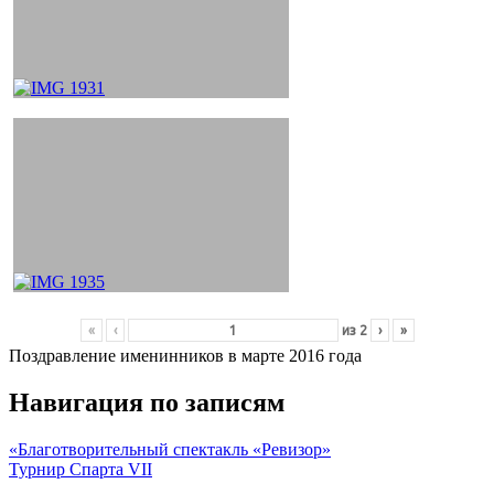
«
‹
из
2
›
»
Поздравление именинников в марте 2016 года
Навигация по записям
«Благотворительный спектакль «Ревизор»
Турнир Спарта VII