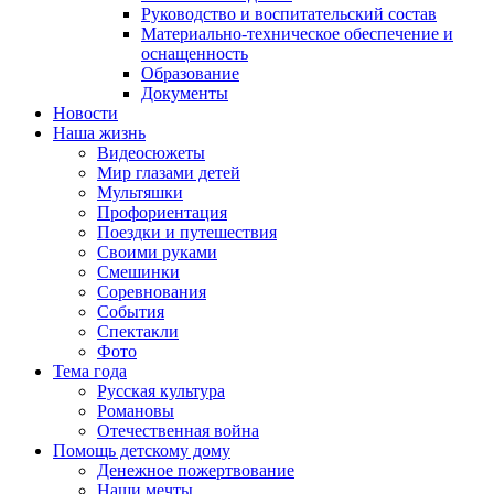
Руководство и воспитательский состав
Материально-техническое обеспечение и
оснащенность
Образование
Документы
Новости
Наша жизнь
Видеосюжеты
Мир глазами детей
Мультяшки
Профориентация
Поездки и путешествия
Своими руками
Смешинки
Соревнования
События
Спектакли
Фото
Тема года
Русская культура
Романовы
Отечественная война
Помощь детскому дому
Денежное пожертвование
Наши мечты