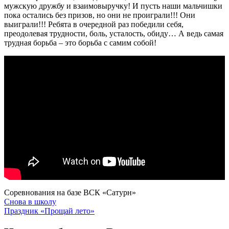
мужскую дружбу и взаимовыручку! И пусть наши мальчишки
пока остались без призов, но они не проиграли!!! Они
выиграли!!! Ребята в очередной раз победили себя,
преодолевая трудности, боль, усталость, обиду… А ведь самая
трудная борьба – это борьба с самим собой!
Соревнования на базе ВСК «Сатурн»
Навигация
Снова в школу
Праздник «Прощай лето»
по