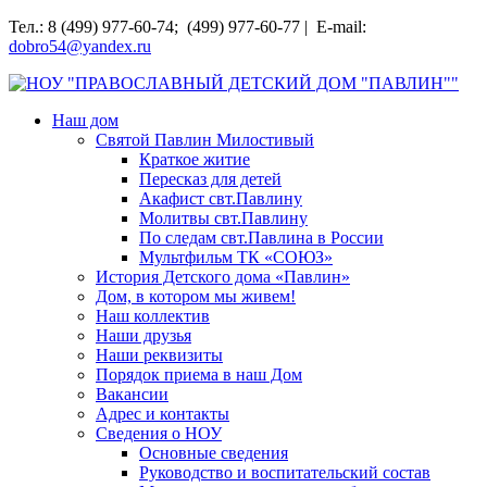
Перейти
Тел.: 8 (499) 977-60-74; (499) 977-60-77 | E-mail:
к
dobro54@yandex.ru
содержимому
НОУ "ПРАВОСЛАВНЫЙ ДЕТСКИЙ ДОМ "ПАВЛИН""
Наш дом
Святой Павлин Милостивый
Краткое житие
Пересказ для детей
Акафист свт.Павлину
Молитвы свт.Павлину
По следам свт.Павлина в России
Мультфильм ТК «СОЮЗ»
История Детского дома «Павлин»
Дом, в котором мы живем!
Наш коллектив
Наши друзья
Наши реквизиты
Порядок приема в наш Дом
Вакансии
Адрес и контакты
Сведения о НОУ
Основные сведения
Руководство и воспитательский состав