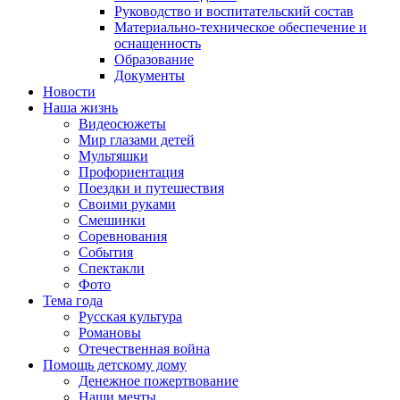
Руководство и воспитательский состав
Материально-техническое обеспечение и
оснащенность
Образование
Документы
Новости
Наша жизнь
Видеосюжеты
Мир глазами детей
Мультяшки
Профориентация
Поездки и путешествия
Своими руками
Смешинки
Соревнования
События
Спектакли
Фото
Тема года
Русская культура
Романовы
Отечественная война
Помощь детскому дому
Денежное пожертвование
Наши мечты