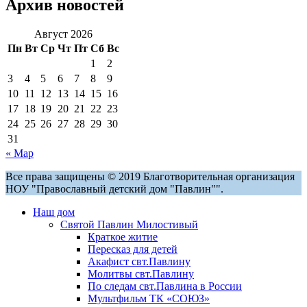
Архив новостей
Август 2026
Пн
Вт
Ср
Чт
Пт
Сб
Вс
1
2
3
4
5
6
7
8
9
10
11
12
13
14
15
16
17
18
19
20
21
22
23
24
25
26
27
28
29
30
31
« Мар
Все права защищены © 2019 Благотворительная организация
НОУ "Православный детский дом "Павлин"".
Наш дом
Святой Павлин Милостивый
Краткое житие
Пересказ для детей
Акафист свт.Павлину
Молитвы свт.Павлину
По следам свт.Павлина в России
Мультфильм ТК «СОЮЗ»