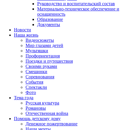
Руководство и воспитательский состав
Материально-техническое обеспечение и
оснащенность
Образование
Документы
Новости
Наша жизнь
Видеосюжеты
Мир глазами детей
Мультяшки
Профориентация
Поездки и путешествия
Своими руками
Смешинки
Соревнования
События
Спектакли
Фото
Тема года
Русская культура
Романовы
Отечественная война
Помощь детскому дому
Денежное пожертвование
Наши мечты