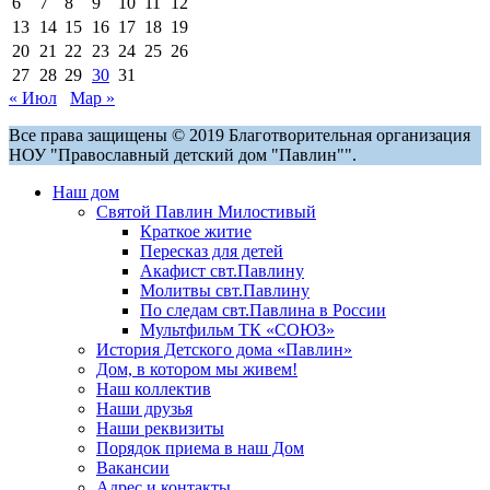
6
7
8
9
10
11
12
13
14
15
16
17
18
19
20
21
22
23
24
25
26
27
28
29
30
31
« Июл
Мар »
Все права защищены © 2019 Благотворительная организация
НОУ "Православный детский дом "Павлин"".
Наш дом
Святой Павлин Милостивый
Краткое житие
Пересказ для детей
Акафист свт.Павлину
Молитвы свт.Павлину
По следам свт.Павлина в России
Мультфильм ТК «СОЮЗ»
История Детского дома «Павлин»
Дом, в котором мы живем!
Наш коллектив
Наши друзья
Наши реквизиты
Порядок приема в наш Дом
Вакансии
Адрес и контакты