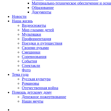
Материально-техническое обеспечение и осн
Образование
Документы
Новости
Наша жизнь
Видеосюжеты
Мир глазами детей
Мультяшки
Профориентация
Поездки и путешествия
Своими руками
Смешинки
Соревнования
События
Спектакли
Фото
Тема года
Русская культура
Романовы
Отечественная война
Помощь детскому дому
Денежное пожертвование
Наши мечты