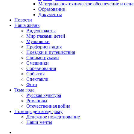
Материально-техническое обеспечение и осн
Образование
Документы
Новости
Наша жизнь
Видеосюжеты
Мир глазами детей
Мультяшки
Профориентация
Поездки и путешествия
Своими руками
Смешинки
Соревнования
События
Спектакли
Фото
Тема года
Русская культура
Романовы
Отечественная война
Помощь детскому дому
Денежное пожертвование
Наши мечты