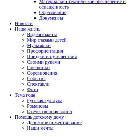
Материально-техническое обеспечение и
оснащенность
Образование
Документы
Новости
Наша жизнь
Видеосюжеты
Мир глазами детей
Мультяшки
Профориентация
Поездки и путешествия
Своими руками
Смешинки
Соревнования
События
Спектакли
Фото
Тема года
Русская культура
Романовы
Отечественная война
Помощь детскому дому
Денежное пожертвование
Наши мечты