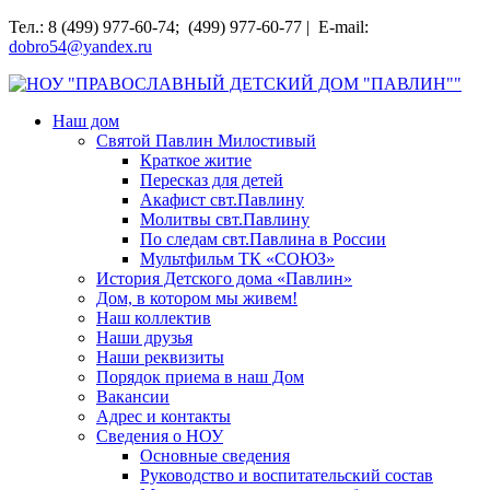
Перейти
Тел.: 8 (499) 977-60-74; (499) 977-60-77 | E-mail:
к
dobro54@yandex.ru
содержимому
НОУ "ПРАВОСЛАВНЫЙ ДЕТСКИЙ ДОМ "ПАВЛИН""
Наш дом
Святой Павлин Милостивый
Краткое житие
Пересказ для детей
Акафист свт.Павлину
Молитвы свт.Павлину
По следам свт.Павлина в России
Мультфильм ТК «СОЮЗ»
История Детского дома «Павлин»
Дом, в котором мы живем!
Наш коллектив
Наши друзья
Наши реквизиты
Порядок приема в наш Дом
Вакансии
Адрес и контакты
Сведения о НОУ
Основные сведения
Руководство и воспитательский состав