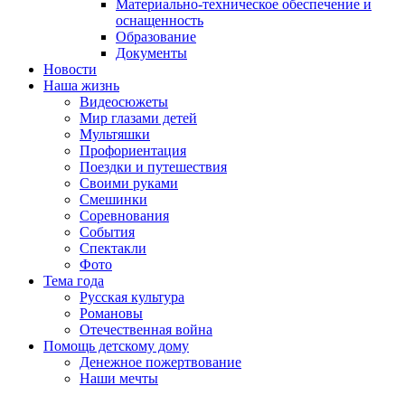
Материально-техническое обеспечение и
оснащенность
Образование
Документы
Новости
Наша жизнь
Видеосюжеты
Мир глазами детей
Мультяшки
Профориентация
Поездки и путешествия
Своими руками
Смешинки
Соревнования
События
Спектакли
Фото
Тема года
Русская культура
Романовы
Отечественная война
Помощь детскому дому
Денежное пожертвование
Наши мечты