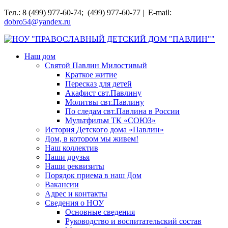
Перейти
Тел.: 8 (499) 977-60-74; (499) 977-60-77 | E-mail:
к
dobro54@yandex.ru
содержимому
НОУ "ПРАВОСЛАВНЫЙ ДЕТСКИЙ ДОМ "ПАВЛИН""
Наш дом
Святой Павлин Милостивый
Краткое житие
Пересказ для детей
Акафист свт.Павлину
Молитвы свт.Павлину
По следам свт.Павлина в России
Мультфильм ТК «СОЮЗ»
История Детского дома «Павлин»
Дом, в котором мы живем!
Наш коллектив
Наши друзья
Наши реквизиты
Порядок приема в наш Дом
Вакансии
Адрес и контакты
Сведения о НОУ
Основные сведения
Руководство и воспитательский состав