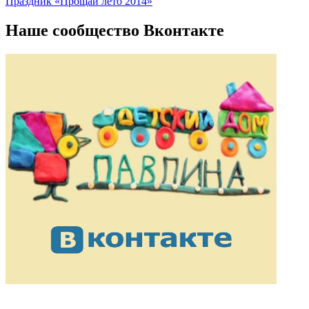
Праздник «Прощай лето 2014»
по
записям
Наше сообщество Вконтакте