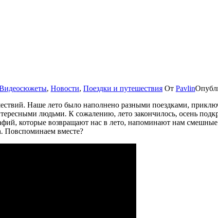
Видеосюжеты
,
Новости
,
Поездки и путешествия
От
Pavlin
Опубл
ешествий. Наше лето было наполнено разными поездками, прикл
нтересными людьми. К сожалению, лето закончилось, осень подкр
рафий, которые возвращают нас в лето, напоминают нам смешны
та. Повспоминаем вместе?