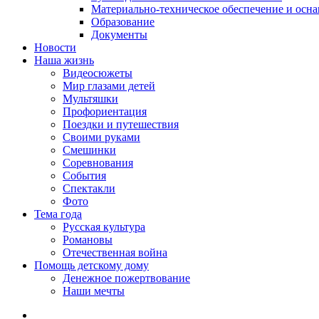
Материально-техническое обеспечение и осн
Образование
Документы
Новости
Наша жизнь
Видеосюжеты
Мир глазами детей
Мультяшки
Профориентация
Поездки и путешествия
Своими руками
Смешинки
Соревнования
События
Спектакли
Фото
Тема года
Русская культура
Романовы
Отечественная война
Помощь детскому дому
Денежное пожертвование
Наши мечты