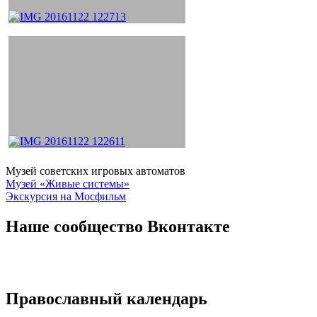
Музей советских игровых автоматов
Навигация
Музей «Живые системы»
Экскурсия на Мосфильм
по
записям
Наше сообщество Вконтакте
Православный календарь