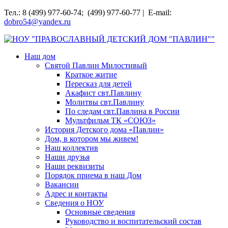
Перейти
Тел.: 8 (499) 977-60-74; (499) 977-60-77 | E-mail:
к
dobro54@yandex.ru
содержимому
НОУ "ПРАВОСЛАВНЫЙ ДЕТСКИЙ ДОМ "ПАВЛИН""
Наш дом
Святой Павлин Милостивый
Краткое житие
Пересказ для детей
Акафист свт.Павлину
Молитвы свт.Павлину
По следам свт.Павлина в России
Мультфильм ТК «СОЮЗ»
История Детского дома «Павлин»
Дом, в котором мы живем!
Наш коллектив
Наши друзья
Наши реквизиты
Порядок приема в наш Дом
Вакансии
Адрес и контакты
Сведения о НОУ
Основные сведения
Руководство и воспитательский состав