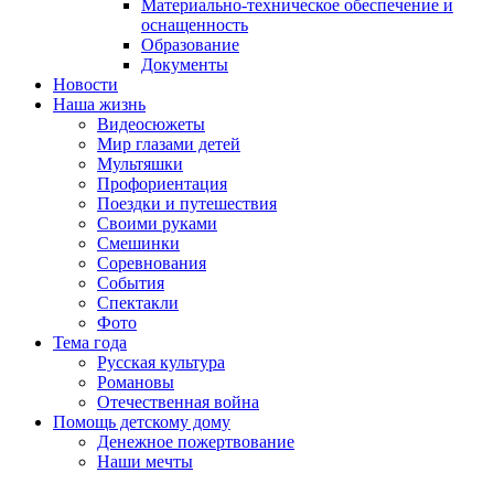
Материально-техническое обеспечение и
оснащенность
Образование
Документы
Новости
Наша жизнь
Видеосюжеты
Мир глазами детей
Мультяшки
Профориентация
Поездки и путешествия
Своими руками
Смешинки
Соревнования
События
Спектакли
Фото
Тема года
Русская культура
Романовы
Отечественная война
Помощь детскому дому
Денежное пожертвование
Наши мечты