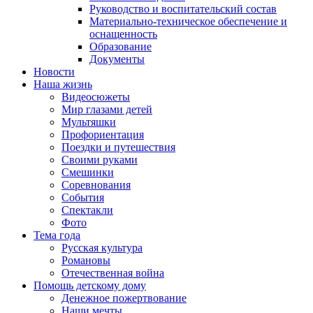
Руководство и воспитательский состав
Материально-техническое обеспечение и
оснащенность
Образование
Документы
Новости
Наша жизнь
Видеосюжеты
Мир глазами детей
Мультяшки
Профориентация
Поездки и путешествия
Своими руками
Смешинки
Соревнования
События
Спектакли
Фото
Тема года
Русская культура
Романовы
Отечественная война
Помощь детскому дому
Денежное пожертвование
Наши мечты