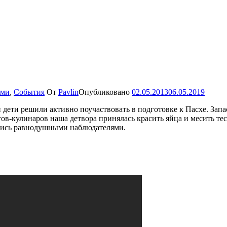
ами
,
События
От
Pavlin
Опубликовано
02.05.2013
06.05.2019
 дети решили активно поучаствовать в подготовке к Пасхе. За
ов-кулинаров наша детвора принялась красить яйца и месить тес
ались равнодушными наблюдателями.