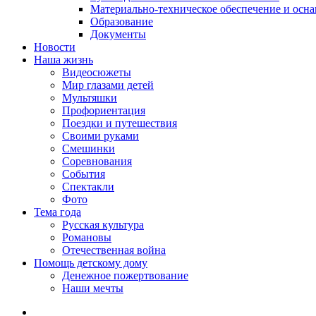
Материально-техническое обеспечение и осн
Образование
Документы
Новости
Наша жизнь
Видеосюжеты
Мир глазами детей
Мультяшки
Профориентация
Поездки и путешествия
Своими руками
Смешинки
Соревнования
События
Спектакли
Фото
Тема года
Русская культура
Романовы
Отечественная война
Помощь детскому дому
Денежное пожертвование
Наши мечты