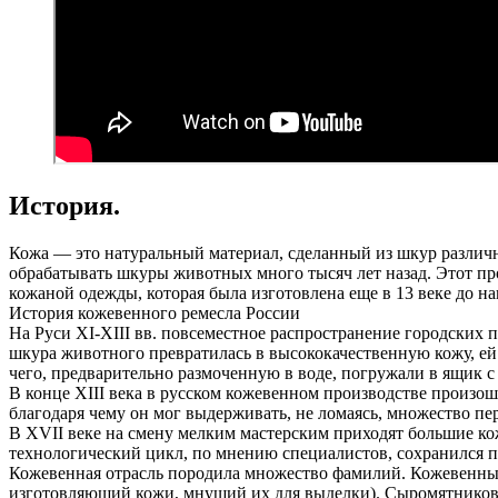
История.
Кожа — это натуральный материал, сделанный из шкур различн
обрабатывать шкуры животных много тысяч лет назад. Этот 
кожаной одежды, которая была изготовлена еще в 13 веке до на
История кожевенного ремесла России
На Руси XI-XIII вв. повсеместное распространение городских
шкура животного превратилась в высококачественную кожу, ей
чего, предварительно размоченную в воде, погружали в ящик с 
В конце XIII века в русском кожевенном производстве произош
благодаря чему он мог выдерживать, не ломаясь, множество пе
В XVII веке на смену мелким мастерским приходят большие к
технологический цикл, по мнению специалистов, сохранился п
Кожевенная отрасль породила множество фамилий. Кожевенным
изготовляющий кожи, мнущий их для выделки). Сыромятнико