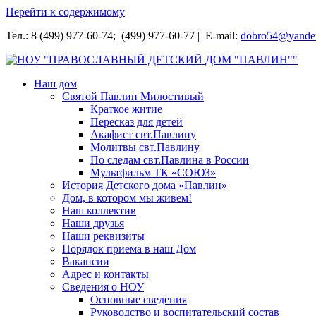
Перейти к содержимому
Тел.: 8 (499) 977-60-74; (499) 977-60-77 | E-mail:
dobro54@yande
НОУ "ПРАВОСЛАВНЫЙ ДЕТСКИЙ ДОМ "ПАВЛИН""
Наш дом
Святой Павлин Милостивый
Краткое житие
Пересказ для детей
Акафист свт.Павлину
Молитвы свт.Павлину
По следам свт.Павлина в России
Мультфильм ТК «СОЮЗ»
История Детского дома «Павлин»
Дом, в котором мы живем!
Наш коллектив
Наши друзья
Наши реквизиты
Порядок приема в наш Дом
Вакансии
Адрес и контакты
Сведения о НОУ
Основные сведения
Руководство и воспитательский состав