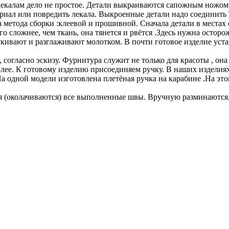
калам дело не простое. Детали выкраиваются сапожным ножом. .
иал или повредить лекала. Выкроенные детали надо соединить Т
а метода сборки :клеевой и прошивной. Сначала детали в местах
 сложнее, чем ткань, она тянется и рвётся .Здесь нужна осторо
укивают и разглаживают молотком. В почти готовое изделие уст
согласно эскизу. Фурнитура служит не только для красоты , она
алее. К готовому изделию присоединяем ручку. В наших изделиях
На одной модели изготовлена плетёная ручка на карабине .На это
я (околачиваются) все выполненные швы. Вручную разминаются,