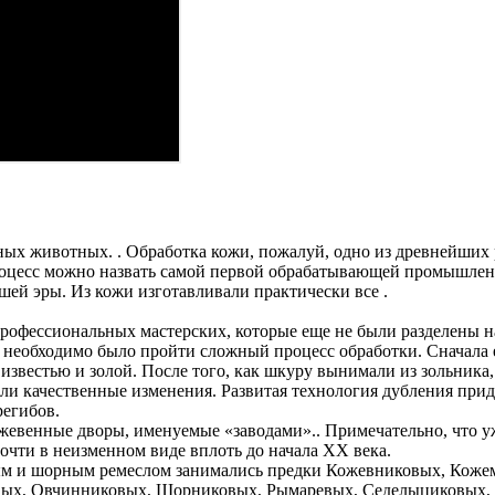
ых животных. . Обработка кожи, пожалуй, одно из древнейших 
процесс можно назвать самой первой обрабатывающей промышле
шей эры. Из кожи изготавливали практически все .
 профессиональных мастерских, которые еще не были разделены н
 необходимо было пройти сложный процесс обработки. Сначала е
известью и золой. После того, как шкуру вынимали из зольника,
ли качественные изменения. Развитая технология дубления прида
регибов.
ожевенные дворы, именуемые «заводами».. Примечательно, что 
очти в неизменном виде вплоть до начала ХХ века.
 и шорным ремеслом занимались предки Кожевниковых, Кожемяк
вых, Овчинниковых, Шорниковых, Рымаревых, Седелыциковых, 