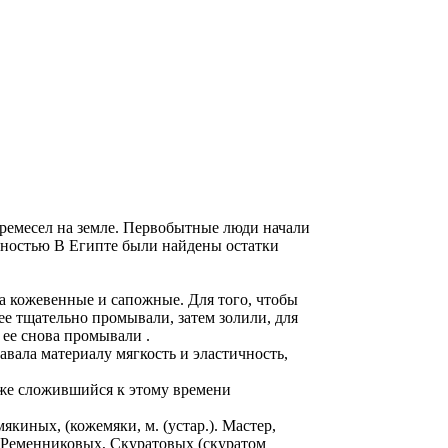
ремесел на земле. Первобытные люди начали
нностью В Египте были найдены остатки
а кожевенные и сапожные. Для того, чтобы
е тщательно промывали, затем золили, для
 ее снова промывали .
вала материалу мягкость и эластичность,
уже сложившийся к этому времени
иных, (кожемяки, м. (устар.). Мастер,
Ременниковых, Скуратовых (скуратом