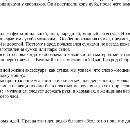
щниками у скорняков. Они растирали кору дуба, после чего зам
ько функциональный, но и, нарядный, модный аксессуар. Но в т
 предметом сугубо мужским, . Особенно кожаная сумка, предмет
ий и дорогой. Поэтому народ пользовался сумками не всегда кож
изготовления сумки или пары сапог.
— все эти слова когда-то обозначали кожаный или матерчатый за
ли через плечо — Великий князь московский Иван I из рода Рю
вной жизни аксессуара, как сумка, мы узнаем, что слово «моше
поясу мошну.
аспространение «сарацинские кисеты»., для денег в виде мешка.
ие мелкие вещи носили бы в поясных мешочках и до сих пор, ес
 : «мужчинам следует держать руки в карманах, а женщинам кар
оего часа.
новых идей. Правда эти идеи редко бывают абсолютно новыми: д