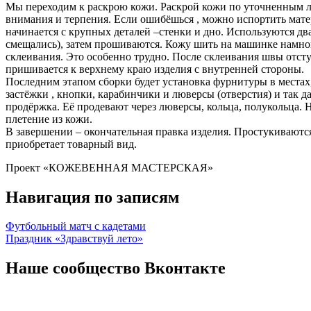
Мы переходим к раскрою кожи. Раскрой кожи по уточненным ле
внимания и терпения. Если ошибёшься , можно испортить матер
начинается с крупных деталей –стенки и дно. Используются дв
смещались), затем прошиваются. Кожу шить на машинке намного
склеивания. Это особенно трудно. После склеивания швы отст
пришивается к верхнему краю изделия с внутренней стороны.
Последним этапом сборки будет установка фурнитуры в местах, 
застёжки , кнопки, карабинчики и люверсы (отверстия) и так д
продёржка. Её продевают через люверсы, кольца, полукольца. 
плетение из кожи.
В завершении – окончательная правка изделия. Простукиваютс
приобретает товарный вид.
Проект «КОЖЕВЕННАЯ МАСТЕРСКАЯ»
Навигация по записям
Футбольный матч с кадетами
Праздник «Здравствуй лето»
Наше сообщество Вконтакте