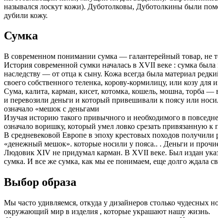
назывался лоскут кожи). Дуботолковы, Дуботолкины были помо
дубили кожу.
Сумка
В современном понимании сумка — галантерейный товар, не тол
История современной сумки началась в XVII веке : сумка была
наследству — от отца к сыну. Кожа всегда была материал редк
своего собственного теленка, корову-кормилицу, или козу для 
Сума, калита, карман, кисет, котомка, кошель, мошна, торба 
и перевозили деньги и который привешивали к поясу или носи
означало «мешок с деньгами
Изучая историю такого привычного и необходимого в повседне
означало воришку, который умел ловко срезать привязанную к 
В средневековой Европе в эпоху крестовых походов получили р
«денежный мешок». которые носили у пояса.. . Деньги и проч
Людовик XIV не придумал карман. В XVII веке. Был издан указ
сумка. И все же сумка, как мы ее понимаем, еще долго ждала св
Выбор образа
Мы часто удивляемся, откуда у дизайнеров столько чудесных 
окружающий мир в изделия , которые украшают нашу жизнь.