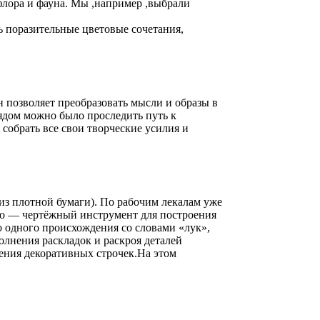
флора и фауна. Мы ,например ,выбрали
ь поразительные цветовые сочетания,
н позволяет преобразовать мысли и образы в
ядом можно было проследить путь к
собрать все свои творческие усилия и
 из плотной бумаги). По рабочим лекалам уже
́ло — чертёжный инструмент для построения
ло одного происхождения со словами «лук»,
олнения раскладок и раскроя деталей
сения декоративных строчек.На этом