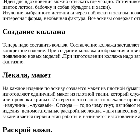
.Идеи для вдохновения можно отыскать где угодно. Источником
цветок лотоса, бабочку и собак (бульдога и хаски).
Изучение выбранного источника через наброски и эскизы позво
интересная форма, необычная фактура. Все эскизы содержат от
Создание коллажа
Теперь надо составить коллаж. Составление коллажа заставляе
конкретное изделие. При создании коллажа изображения и цве
появлению новых моделей .При изготовлении коллажа надо запе
фантазию.
Лекала, макет
На каждое изделие по эскизу создается макет из плотной бумаг
изготовляют единичный макет из плотной ткани, который служ
или проверки кривых. Интересно что слово это «лекало» произ
«излучина», «лукавый». Отсюда — то,по чему гнут, изгибают н
изделия, вспомогательные раскройные лекала – для нанесения
заканчивается первый этап работы и начинается изготовление 
Раскрой кожи.