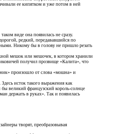
ачивали ее кипятком и уже потом в ней
аком виде она появилась не сразу.
 дорогой, редкий, передававшийся по
аными. Никому бы в голову не пришло резать
тяжной мешок или мешочек, в котором хранили
риковичей получил прозвище «Калита», что
нник» произошло от слова «мошна» и
 Здесь исток такого выражения как
ли бы великий французский король-солнце
ман держать в руках». Так и появилась
изайнеры творят, преобразовывая