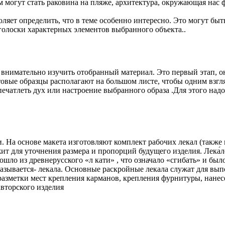
 могут стать раковина на пляже, архитектура, окружающая нас 
ляет определить, что в теме особенно интересно. Это могут быт
голоски характерных элементов выбранного объекта..
т внимательно изучить отобранный материал. Это первый этап, о
товые образцы располагают на большом листе, чтобы одним взгл
чатлеть дух или настроение выбранного образа .Для этого надо 
и. На основе макета изготовляют комплект рабочих лекал (также
ит для уточнения размера и пропорций будущего изделия. Лека
ошло из древнерусского «л кати» , что означало «сгибать» и бы
азывается- лекала. Основные раскройные лекала служат для вып
 разметки мест крепления карманов, крепления фурнитуры, нане
авторского изделия