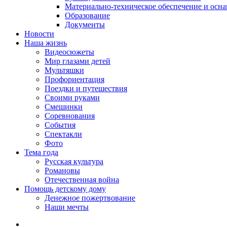
Материально-техническое обеспечение и осн
Образование
Документы
Новости
Наша жизнь
Видеосюжеты
Мир глазами детей
Мультяшки
Профориентация
Поездки и путешествия
Своими руками
Смешинки
Соревнования
События
Спектакли
Фото
Тема года
Русская культура
Романовы
Отечественная война
Помощь детскому дому
Денежное пожертвование
Наши мечты