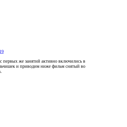
19
с первых же занятий активно включились в
альчишек и приводим ниже фильм снятый во
.