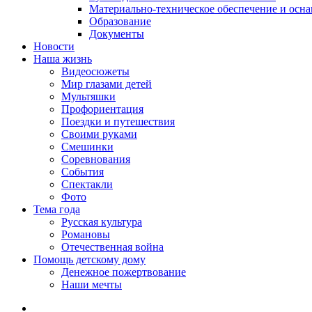
Материально-техническое обеспечение и осн
Образование
Документы
Новости
Наша жизнь
Видеосюжеты
Мир глазами детей
Мультяшки
Профориентация
Поездки и путешествия
Своими руками
Смешинки
Соревнования
События
Спектакли
Фото
Тема года
Русская культура
Романовы
Отечественная война
Помощь детскому дому
Денежное пожертвование
Наши мечты