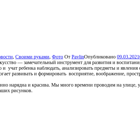
вости
,
Своими руками
,
Фото
От
Pavlin
Опубликовано
09.03.2021
кусство — замечательный инструмент для развития и воспитани
о и учат ребенка наблюдать, анализировать предметы и явлени
огает развивать и формировать восприятие, воображение, простр
енно нарядна и красива. Мы много времени проводим на улице, у
аших рисунков.