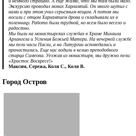
и немного страшно. А ещё жалко, что мы там были мало.
Экскурсию проводил монах Харлампий. Он много шутил с
нами и при этом учил серьезным вещам. А потом мы
носили с отцом Харлампием дрова и складывали их в
поленницу. Работа была трудной, но всем было весело и
радостно.
Мы были на монастырских службах в Храме Михаила
Архангела и Успения Божьей Матери. На вечерней службе
мы пели часы Пасхи, а на Литургии исповедались и
причастились. Еще нас водили в келью преподобного
старца Симеона. Уезжая из монастыря, мы дружно пели:
«Христос Воскресе!»
Максим, Сережа, Коля С., Коля В.
Город Остров