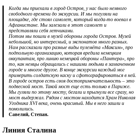
Когда мы приехали в город Остров, у нас было немного
свободного времени до экскурсии. И мы погуляли на
площадке, где стоял самолет, который когда-то воевал в
Афганистане. Мы залезали в этот самолет и
представляли себя летчиками.
Потом мы пошли в музей обороны города Остров. Музей
небольшой, но интересный, и экспонатов много разных.
Нам рассказали про разные виды пулемёта «Максим», про
подпольную организацию, которая вредила немецким
оккупантам, про линию немецкой обороны «Пантера», про
то, как немцы обращались с нашими людьми в захваченном
городе и многое другое. В конце экскурсии каждый мог
примерить солдатскую каску и сфотографироваться в ней.
В городе остров есть своя достопримечательность – это
подвесной мост. Такой мост еще есть только в Париже.
Мы гуляли по этому мосту, бегали и прыгнули все сразу, но
мост выдержал. Рядом с мостом находится Храм Николая
Угодника XVI века, очень красивый. Мы в него зашли и
помолились.
Савелий, Степан.
Линия Сталина