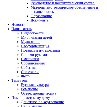
Руководство и воспитательский состав
Материально-техническое обеспечение и
оснащенность
Образование
Документы
Новости
Наша жизнь
Видеосюжеты
Мир глазами детей
Мультяшки
Профориентация
Поездки и путешествия
Своими руками
Смешинки
Соревнования
События
Спектакли
Фото
Тема года
Русская культура
Романовы
Отечественная война
Помощь детскому дому
Денежное пожертвование
Наши мечты