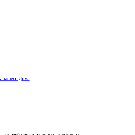
 нашего Дома
сюда людей неравнодушных, желающих