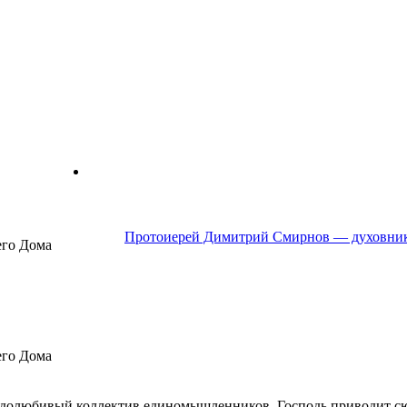
Протоиерей Димитрий Смирнов — духовник
его Дома
его Дома
рудолюбивый коллектив единомышленников. Господь приводит 