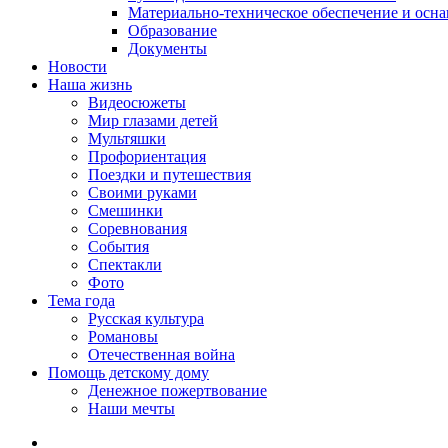
Материально-техническое обеспечение и осн
Образование
Документы
Новости
Наша жизнь
Видеосюжеты
Мир глазами детей
Мультяшки
Профориентация
Поездки и путешествия
Своими руками
Смешинки
Соревнования
События
Спектакли
Фото
Тема года
Русская культура
Романовы
Отечественная война
Помощь детскому дому
Денежное пожертвование
Наши мечты