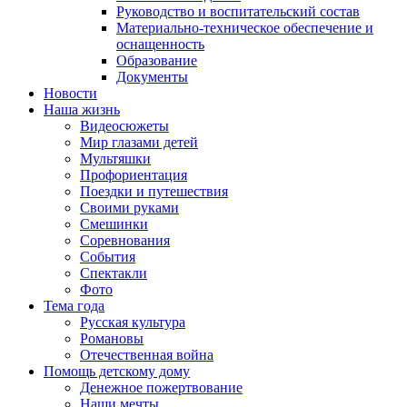
Руководство и воспитательский состав
Материально-техническое обеспечение и
оснащенность
Образование
Документы
Новости
Наша жизнь
Видеосюжеты
Мир глазами детей
Мультяшки
Профориентация
Поездки и путешествия
Своими руками
Смешинки
Соревнования
События
Спектакли
Фото
Тема года
Русская культура
Романовы
Отечественная война
Помощь детскому дому
Денежное пожертвование
Наши мечты