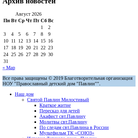
Архив новостей
Август 2026
Пн
Вт
Ср
Чт
Пт
Сб
Вс
1
2
3
4
5
6
7
8
9
10
11
12
13
14
15
16
17
18
19
20
21
22
23
24
25
26
27
28
29
30
31
« Мар
Все права защищены © 2019 Благотворительная организация
НОУ "Православный детский дом "Павлин"".
Наш дом
Святой Павлин Милостивый
Краткое житие
Пересказ для детей
Акафист свт.Павлину
Молитвы свт.Павлину
По следам свт.Павлина в России
Мультфильм ТК «СОЮЗ»