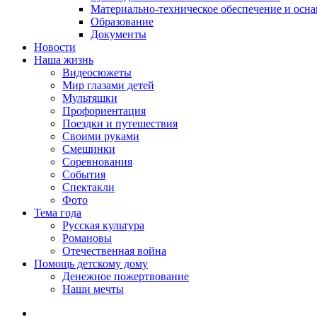
Материально-техническое обеспечение и осн
Образование
Документы
Новости
Наша жизнь
Видеосюжеты
Мир глазами детей
Мультяшки
Профориентация
Поездки и путешествия
Своими руками
Смешинки
Соревнования
События
Спектакли
Фото
Тема года
Русская культура
Романовы
Отечественная война
Помощь детскому дому
Денежное пожертвование
Наши мечты