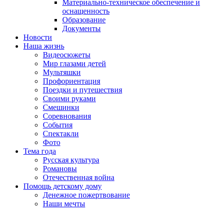
Материально-техническое обеспечение и
оснащенность
Образование
Документы
Новости
Наша жизнь
Видеосюжеты
Мир глазами детей
Мультяшки
Профориентация
Поездки и путешествия
Своими руками
Смешинки
Соревнования
События
Спектакли
Фото
Тема года
Русская культура
Романовы
Отечественная война
Помощь детскому дому
Денежное пожертвование
Наши мечты