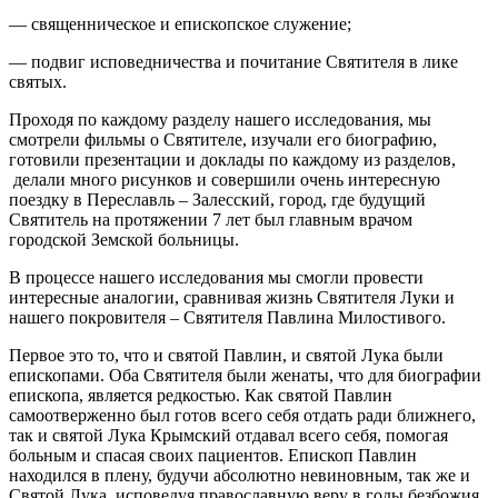
— священническое и епископское служение;
— подвиг исповедничества и почитание Святителя в лике
святых.
Проходя по каждому разделу нашего исследования, мы
смотрели фильмы о Святителе, изучали его биографию,
готовили презентации и доклады по каждому из разделов,
делали много рисунков и совершили очень интересную
поездку в Переславль – Залесский, город, где будущий
Святитель на протяжении 7 лет был главным врачом
городской Земской больницы.
В процессе нашего исследования мы смогли провести
интересные аналогии, сравнивая жизнь Святителя Луки и
нашего покровителя – Святителя Павлина Милостивого.
Первое это то, что и святой Павлин, и святой Лука были
епископами. Оба Святителя были женаты, что для биографии
епископа, является редкостью. Как святой Павлин
самоотверженно был готов всего себя отдать ради ближнего,
так и святой Лука Крымский отдавал всего себя, помогая
больным и спасая своих пациентов. Епископ Павлин
находился в плену, будучи абсолютно невиновным, так же и
Святой Лука, исповедуя православную веру в годы безбожия,