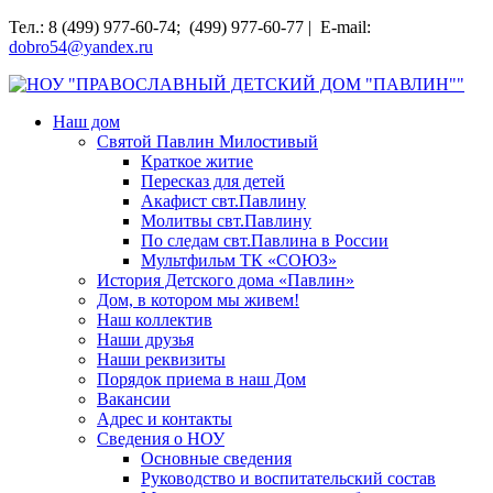
Перейти
Тел.: 8 (499) 977-60-74; (499) 977-60-77 | E-mail:
к
dobro54@yandex.ru
содержимому
НОУ "ПРАВОСЛАВНЫЙ ДЕТСКИЙ ДОМ "ПАВЛИН""
Наш дом
Святой Павлин Милостивый
Краткое житие
Пересказ для детей
Акафист свт.Павлину
Молитвы свт.Павлину
По следам свт.Павлина в России
Мультфильм ТК «СОЮЗ»
История Детского дома «Павлин»
Дом, в котором мы живем!
Наш коллектив
Наши друзья
Наши реквизиты
Порядок приема в наш Дом
Вакансии
Адрес и контакты
Сведения о НОУ
Основные сведения
Руководство и воспитательский состав