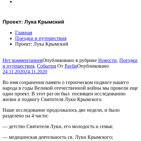
Проект: Лука Крымский
Главная
Поездки и путешествия
Проект: Лука Крымский
для
Нет комментариев
Опубликовано в рубрике
Новости
,
Поездки
Проект:
и путешествия
,
События
От
Pavlin
Опубликовано
Лука
24.11.2020
24.11.2020
Крымский
Во имя сохранения памяти о героическом подвиге нашего
народа в годы Великой отечественной войны мы провели еще
один проект. В этот раз он был посвящен исследованию
жизни и подвигу Святителя Луки Крымского.
Наше исследование продолжалось две недели, и было
разделено на 4 части:
— детство Святителя Луки, его молодость и семья;
— медицинская деятельность св. Луки Крымского;