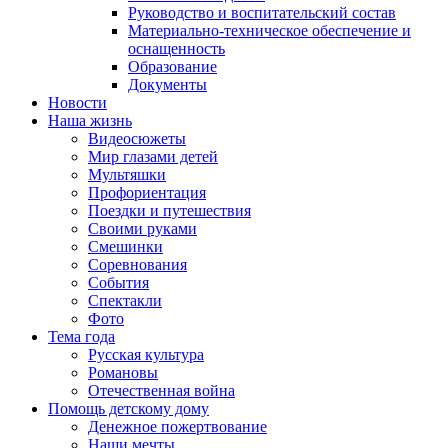
Руководство и воспитательский состав
Материально-техническое обеспечение и
оснащенность
Образование
Документы
Новости
Наша жизнь
Видеосюжеты
Мир глазами детей
Мультяшки
Профориентация
Поездки и путешествия
Своими руками
Смешинки
Соревнования
События
Спектакли
Фото
Тема года
Русская культура
Романовы
Отечественная война
Помощь детскому дому
Денежное пожертвование
Наши мечты