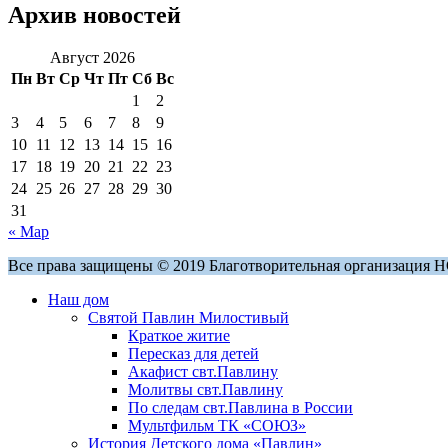
Архив новостей
Август 2026
Пн
Вт
Ср
Чт
Пт
Сб
Вс
1
2
3
4
5
6
7
8
9
10
11
12
13
14
15
16
17
18
19
20
21
22
23
24
25
26
27
28
29
30
31
« Мар
Все права защищены © 2019 Благотворительная организация 
Наш дом
Святой Павлин Милостивый
Краткое житие
Пересказ для детей
Акафист свт.Павлину
Молитвы свт.Павлину
По следам свт.Павлина в России
Мультфильм ТК «СОЮЗ»
История Детского дома «Павлин»