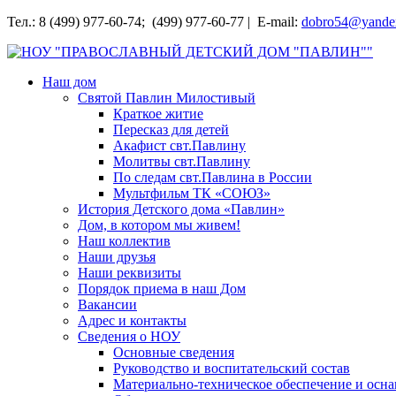
Перейти
Тел.: 8 (499) 977-60-74; (499) 977-60-77 | E-mail:
dobro54@yande
к
содержимому
НОУ "ПРАВОСЛАВНЫЙ ДЕТСКИЙ ДОМ "ПАВЛИН""
Наш дом
Святой Павлин Милостивый
Краткое житие
Пересказ для детей
Акафист свт.Павлину
Молитвы свт.Павлину
По следам свт.Павлина в России
Мультфильм ТК «СОЮЗ»
История Детского дома «Павлин»
Дом, в котором мы живем!
Наш коллектив
Наши друзья
Наши реквизиты
Порядок приема в наш Дом
Вакансии
Адрес и контакты
Сведения о НОУ
Основные сведения
Руководство и воспитательский состав
Материально-техническое обеспечение и осн