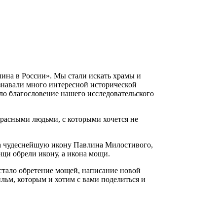
лина в России». Мы стали искать храмы и
узнавали много интересной исторической
ло благословение нашего исследовательского
расными людьми, с которыми хочется не
ла чудеснейшую икону Павлина Милостивого,
ощи обрели икону, а икона мощи.
 стало обретение мощей, написание новой
льм, которым и хотим с вами поделиться и