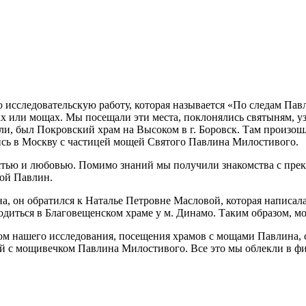
 исследовательскую работу, которая называется «По следам Пав
нах или мощах. Мы посещали эти места, поклонялись святыням, 
ли, был Покровский храм на Высоком в г. Боровск. Там произош
ись в Москву с частицей мощей Святого Павлина Милостивого.
стью и любовью. Помимо знаний мы получили знакомства с прек
той Павлин.
а, он обратился к Наталье Петровне Масловой, которая написа
ходиться в Благовещенском храме у м. Динамо. Таким образом, м
атом нашего исследования, посещения храмов с мощами Павлина,
й с мощивечком Павлина Милостивого. Все это мы облекли в фи