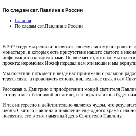
По следам свт.Павлина в России
Главная
По следам свт.Павлина в России
В 2019 году мы решили посвятить своему святому покровителю
монастыри, в которых есть присутствие нашего святого в ико
информации о каждом храме. Первое место, которое мы посети
проекта: иеромонах Иосиф передал нам эти мощи и мы вернул
Мы посетили пять мест и везде нас принимали с большой радо
терять связь, а продолжать отношения, ведь нас связал сам Свя
Рассказав о. Дмитрию о приобретении мощей святителя Павлин
которую мы с батюшкой освятили, и теперь эта икона будет на
И так интересно и действительно является чудом, что результ
иконы Святого Павлина и появление еще одного храма с иконо
посвятить его в этот памятный день Святителю Павлину.