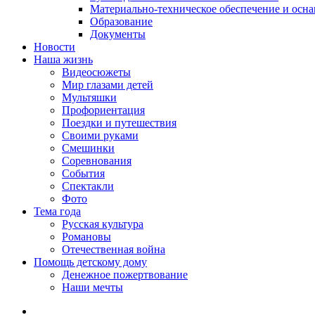
Материально-техническое обеспечение и осн
Образование
Документы
Новости
Наша жизнь
Видеосюжеты
Мир глазами детей
Мультяшки
Профориентация
Поездки и путешествия
Своими руками
Смешинки
Соревнования
События
Спектакли
Фото
Тема года
Русская культура
Романовы
Отечественная война
Помощь детскому дому
Денежное пожертвование
Наши мечты