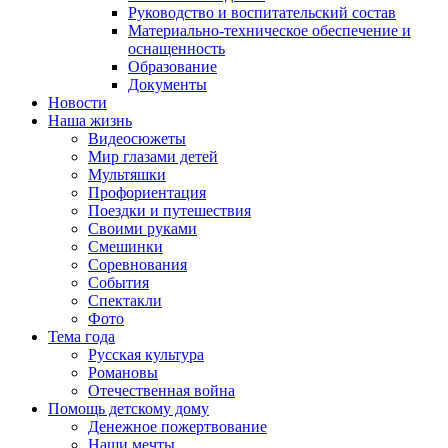
Руководство и воспитательский состав
Материально-техническое обеспечение и
оснащенность
Образование
Документы
Новости
Наша жизнь
Видеосюжеты
Мир глазами детей
Мультяшки
Профориентация
Поездки и путешествия
Своими руками
Смешинки
Соревнования
События
Спектакли
Фото
Тема года
Русская культура
Романовы
Отечественная война
Помощь детскому дому
Денежное пожертвование
Наши мечты