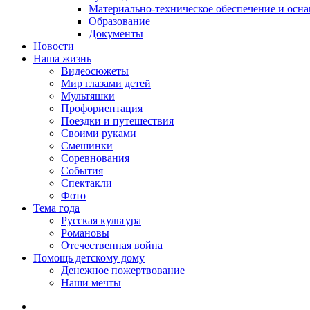
Материально-техническое обеспечение и осн
Образование
Документы
Новости
Наша жизнь
Видеосюжеты
Мир глазами детей
Мультяшки
Профориентация
Поездки и путешествия
Своими руками
Смешинки
Соревнования
События
Спектакли
Фото
Тема года
Русская культура
Романовы
Отечественная война
Помощь детскому дому
Денежное пожертвование
Наши мечты