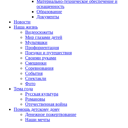
Материально-техническое обеспечение и
оснащенность
Образование
Документы
Новости
Наша жизнь
Видеосюжеты
Мир глазами детей
Мультяшки
Профориентация
Поездки и путешествия
Своими руками
Смешинки
Соревнования
События
Спектакли
Фото
Тема года
Русская культура
Романовы
Отечественная война
Помощь детскому дому
Денежное пожертвование
Наши мечты