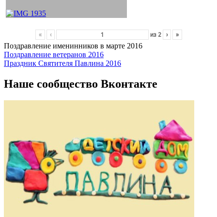
«
‹
из
2
›
»
Поздравление именинников в марте 2016
Навигация
Поздравление ветеранов 2016
Праздник Святителя Павлина 2016
по
записям
Наше сообщество Вконтакте