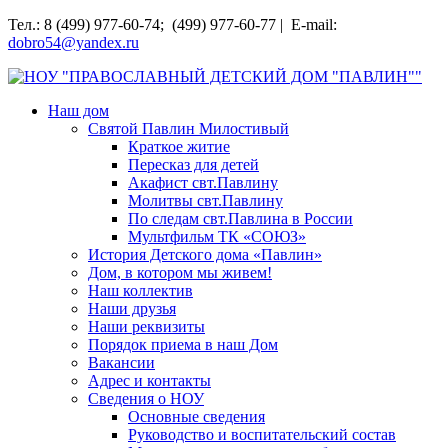
Перейти
Тел.: 8 (499) 977-60-74; (499) 977-60-77 | E-mail:
к
dobro54@yandex.ru
содержимому
НОУ "ПРАВОСЛАВНЫЙ ДЕТСКИЙ ДОМ "ПАВЛИН""
Наш дом
Святой Павлин Милостивый
Краткое житие
Пересказ для детей
Акафист свт.Павлину
Молитвы свт.Павлину
По следам свт.Павлина в России
Мультфильм ТК «СОЮЗ»
История Детского дома «Павлин»
Дом, в котором мы живем!
Наш коллектив
Наши друзья
Наши реквизиты
Порядок приема в наш Дом
Вакансии
Адрес и контакты
Сведения о НОУ
Основные сведения
Руководство и воспитательский состав