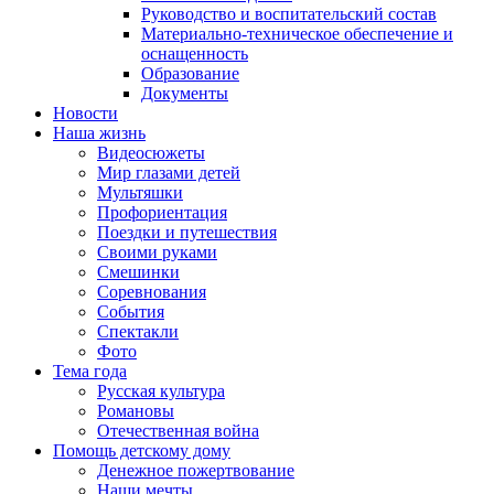
Руководство и воспитательский состав
Материально-техническое обеспечение и
оснащенность
Образование
Документы
Новости
Наша жизнь
Видеосюжеты
Мир глазами детей
Мультяшки
Профориентация
Поездки и путешествия
Своими руками
Смешинки
Соревнования
События
Спектакли
Фото
Тема года
Русская культура
Романовы
Отечественная война
Помощь детскому дому
Денежное пожертвование
Наши мечты