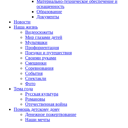
Материально-техническое обеспечение и
оснащенность
Образование
Документы
Новости
Наша жизнь
Видеосюжеты
Мир глазами детей
Мультяшки
Профориентация
Поездки и путешествия
Своими руками
Смешинки
Соревнования
События
Спектакли
Фото
Тема года
Русская культура
Романовы
Отечественная война
Помощь детскому дому
Денежное пожертвование
Наши мечты