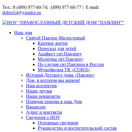
Перейти
Тел.: 8 (499) 977-60-74; (499) 977-60-77 | E-mail:
к
dobro54@yandex.ru
содержимому
НОУ "ПРАВОСЛАВНЫЙ ДЕТСКИЙ ДОМ "ПАВЛИН""
Наш дом
Святой Павлин Милостивый
Краткое житие
Пересказ для детей
Акафист свт.Павлину
Молитвы свт.Павлину
По следам свт.Павлина в России
Мультфильм ТК «СОЮЗ»
История Детского дома «Павлин»
Дом, в котором мы живем!
Наш коллектив
Наши друзья
Наши реквизиты
Порядок приема в наш Дом
Вакансии
Адрес и контакты
Сведения о НОУ
Основные сведения
Руководство и воспитательский состав