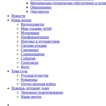
Материально-техническое обеспечение и осн
Образование
Документы
Новости
Наша жизнь
Видеосюжеты
Мир глазами детей
Мультяшки
Профориентация
Поездки и путешествия
Своими руками
Смешинки
Соревнования
События
Спектакли
Фото
Тема года
Русская культура
Романовы
Отечественная война
Помощь детскому дому
Денежное пожертвование
Наши мечты