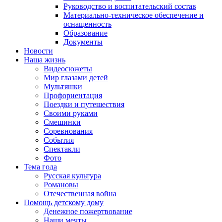
Руководство и воспитательский состав
Материально-техническое обеспечение и
оснащенность
Образование
Документы
Новости
Наша жизнь
Видеосюжеты
Мир глазами детей
Мультяшки
Профориентация
Поездки и путешествия
Своими руками
Смешинки
Соревнования
События
Спектакли
Фото
Тема года
Русская культура
Романовы
Отечественная война
Помощь детскому дому
Денежное пожертвование
Наши мечты