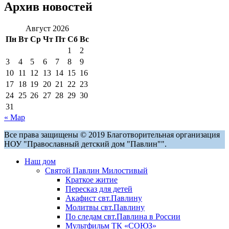
Архив новостей
Август 2026
Пн
Вт
Ср
Чт
Пт
Сб
Вс
1
2
3
4
5
6
7
8
9
10
11
12
13
14
15
16
17
18
19
20
21
22
23
24
25
26
27
28
29
30
31
« Мар
Все права защищены © 2019 Благотворительная организация
НОУ "Православный детский дом "Павлин"".
Наш дом
Святой Павлин Милостивый
Краткое житие
Пересказ для детей
Акафист свт.Павлину
Молитвы свт.Павлину
По следам свт.Павлина в России
Мультфильм ТК «СОЮЗ»