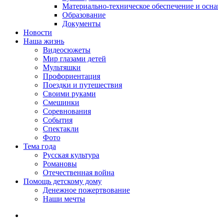
Материально-техническое обеспечение и осн
Образование
Документы
Новости
Наша жизнь
Видеосюжеты
Мир глазами детей
Мультяшки
Профориентация
Поездки и путешествия
Своими руками
Смешинки
Соревнования
События
Спектакли
Фото
Тема года
Русская культура
Романовы
Отечественная война
Помощь детскому дому
Денежное пожертвование
Наши мечты