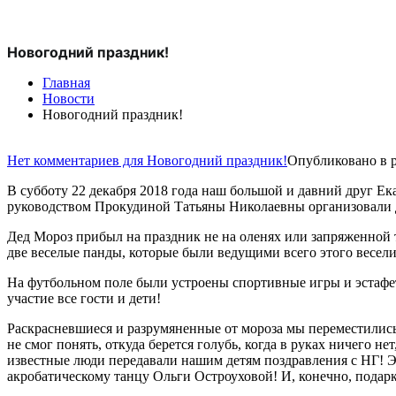
Новогодний праздник!
Главная
Новости
Новогодний праздник!
Нет комментариев
для Новогодний праздник!
Опубликовано в 
В субботу 22 декабря 2018 года наш большой и давний друг Е
руководством Прокудиной Татьяны Николаевны организовали 
Дед Мороз прибыл на праздник не на оленях или запряженной 
две веселые панды, которые были ведущими всего этого весел
На футбольном поле были устроены спортивные игры и эстафе
участие все гости и дети!
Раскрасневшиеся и разрумяненные от мороза мы переместились
не смог понять, откуда берется голубь, когда в руках ничего не
известные люди передавали нашим детям поздравления с НГ! 
акробатическому танцу Ольги Остроуховой! И, конечно, подар