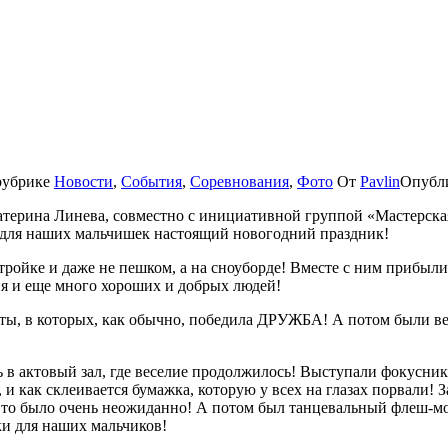
рубрике
Новости
,
События
,
Соревнования
,
Фото
От
Pavlin
Опубл
катерина Линева, совместно с инициативной группой «Мастерска
для наших мальчишек настоящий новогодний праздник!
тройке и даже не пешком, а на сноуборде! Вместе с ним прибыл
ия и еще много хороших и добрых людей!
ты, в которых, как обычно, победила ДРУЖБА! А потом были ве
 в актовый зал, где веселие продолжилось! Выступали фокусник
т, и как склеивается бумажка, которую у всех на глазах порвали!
Это было очень неожиданно! А потом был танцевальный флеш-мо
ки для наших мальчиков!