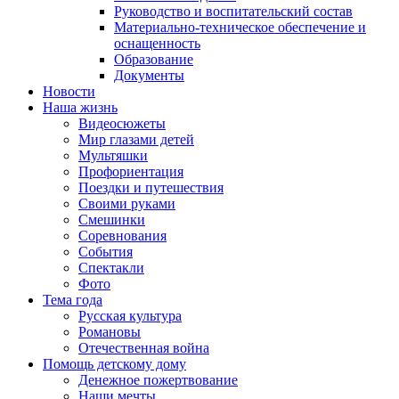
Руководство и воспитательский состав
Материально-техническое обеспечение и
оснащенность
Образование
Документы
Новости
Наша жизнь
Видеосюжеты
Мир глазами детей
Мультяшки
Профориентация
Поездки и путешествия
Своими руками
Смешинки
Соревнования
События
Спектакли
Фото
Тема года
Русская культура
Романовы
Отечественная война
Помощь детскому дому
Денежное пожертвование
Наши мечты