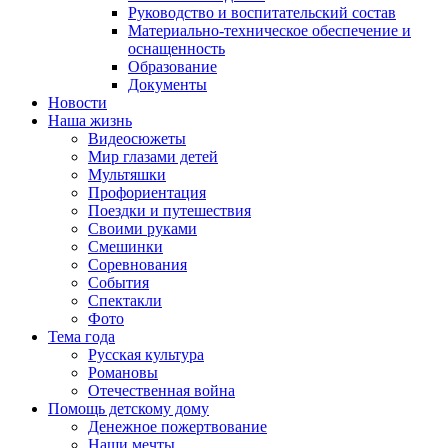
Руководство и воспитательский состав
Материально-техническое обеспечение и
оснащенность
Образование
Документы
Новости
Наша жизнь
Видеосюжеты
Мир глазами детей
Мультяшки
Профориентация
Поездки и путешествия
Своими руками
Смешинки
Соревнования
События
Спектакли
Фото
Тема года
Русская культура
Романовы
Отечественная война
Помощь детскому дому
Денежное пожертвование
Наши мечты