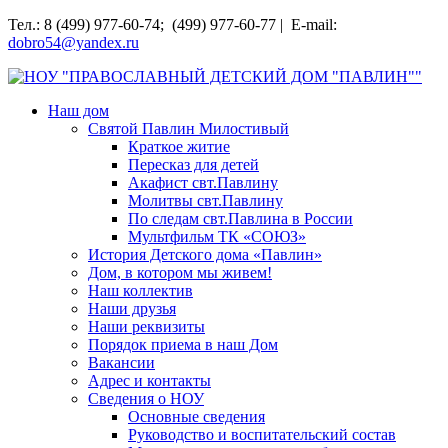
Перейти
Тел.: 8 (499) 977-60-74; (499) 977-60-77 | E-mail:
к
dobro54@yandex.ru
содержимому
НОУ "ПРАВОСЛАВНЫЙ ДЕТСКИЙ ДОМ "ПАВЛИН""
Наш дом
Святой Павлин Милостивый
Краткое житие
Пересказ для детей
Акафист свт.Павлину
Молитвы свт.Павлину
По следам свт.Павлина в России
Мультфильм ТК «СОЮЗ»
История Детского дома «Павлин»
Дом, в котором мы живем!
Наш коллектив
Наши друзья
Наши реквизиты
Порядок приема в наш Дом
Вакансии
Адрес и контакты
Сведения о НОУ
Основные сведения
Руководство и воспитательский состав