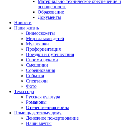
Материально-техническое обеспечение и
оснащенность
Образование
Документы
Новости
Наша жизнь
Видеосюжеты
Мир глазами детей
Мультяшки
Профориентация
Поездки и путешествия
Своими руками
Смешинки
Соревнования
События
Спектакли
Фото
Тема года
Русская культура
Романовы
Отечественная война
Помощь детскому дому
Денежное пожертвование
Наши мечты