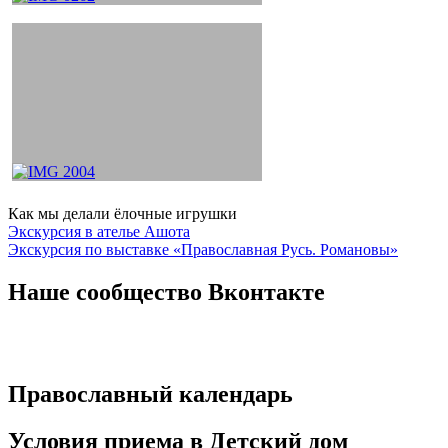
Как мы делали ёлочные игрушки
Навигация
Экскурсия в ателье Ашота
Экскурсия по выставке «Православная Русь. Романовы»
по
записям
Наше сообщество Вконтакте
Православный календарь
Условия приема в Детский дом