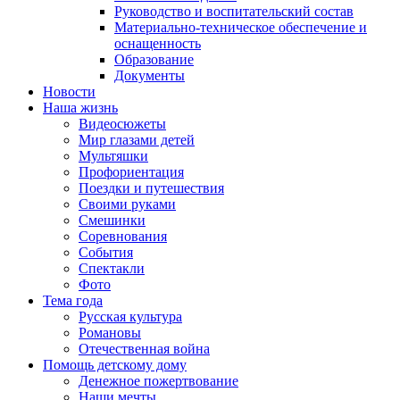
Руководство и воспитательский состав
Материально-техническое обеспечение и
оснащенность
Образование
Документы
Новости
Наша жизнь
Видеосюжеты
Мир глазами детей
Мультяшки
Профориентация
Поездки и путешествия
Своими руками
Смешинки
Соревнования
События
Спектакли
Фото
Тема года
Русская культура
Романовы
Отечественная война
Помощь детскому дому
Денежное пожертвование
Наши мечты