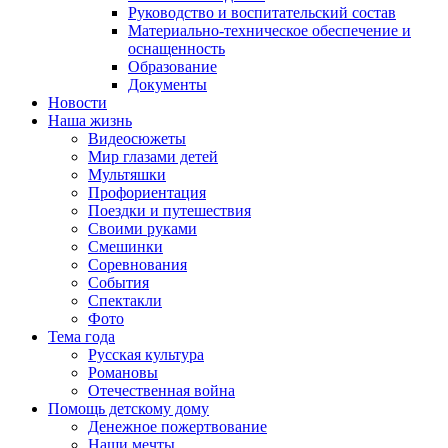
Руководство и воспитательский состав
Материально-техническое обеспечение и
оснащенность
Образование
Документы
Новости
Наша жизнь
Видеосюжеты
Мир глазами детей
Мультяшки
Профориентация
Поездки и путешествия
Своими руками
Смешинки
Соревнования
События
Спектакли
Фото
Тема года
Русская культура
Романовы
Отечественная война
Помощь детскому дому
Денежное пожертвование
Наши мечты