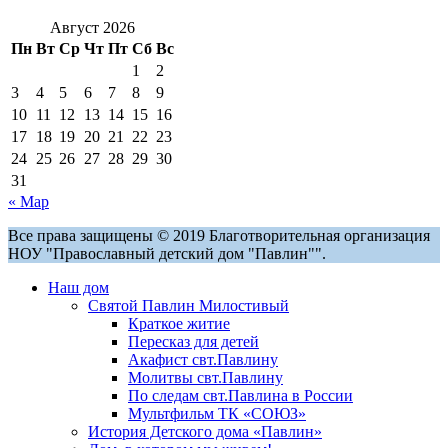
Август 2026
Пн
Вт
Ср
Чт
Пт
Сб
Вс
1
2
3
4
5
6
7
8
9
10
11
12
13
14
15
16
17
18
19
20
21
22
23
24
25
26
27
28
29
30
31
« Мар
Все права защищены © 2019 Благотворительная организация
НОУ "Православный детский дом "Павлин"".
Наш дом
Святой Павлин Милостивый
Краткое житие
Пересказ для детей
Акафист свт.Павлину
Молитвы свт.Павлину
По следам свт.Павлина в России
Мультфильм ТК «СОЮЗ»
История Детского дома «Павлин»