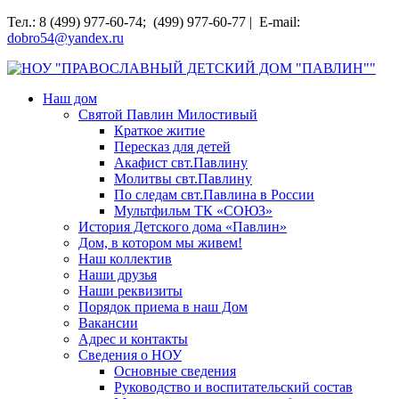
Перейти
Тел.: 8 (499) 977-60-74; (499) 977-60-77 | E-mail:
к
dobro54@yandex.ru
содержимому
НОУ "ПРАВОСЛАВНЫЙ ДЕТСКИЙ ДОМ "ПАВЛИН""
Наш дом
Святой Павлин Милостивый
Краткое житие
Пересказ для детей
Акафист свт.Павлину
Молитвы свт.Павлину
По следам свт.Павлина в России
Мультфильм ТК «СОЮЗ»
История Детского дома «Павлин»
Дом, в котором мы живем!
Наш коллектив
Наши друзья
Наши реквизиты
Порядок приема в наш Дом
Вакансии
Адрес и контакты
Сведения о НОУ
Основные сведения
Руководство и воспитательский состав