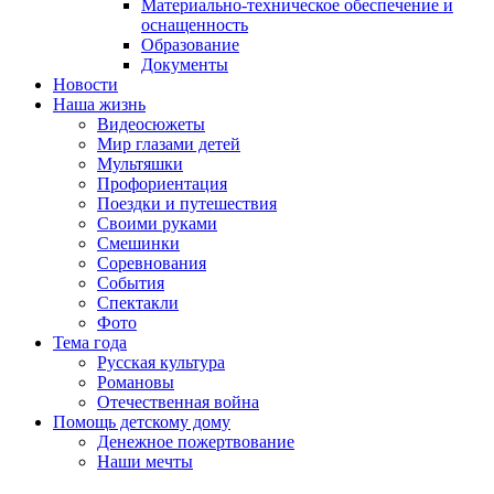
Материально-техническое обеспечение и
оснащенность
Образование
Документы
Новости
Наша жизнь
Видеосюжеты
Мир глазами детей
Мультяшки
Профориентация
Поездки и путешествия
Своими руками
Смешинки
Соревнования
События
Спектакли
Фото
Тема года
Русская культура
Романовы
Отечественная война
Помощь детскому дому
Денежное пожертвование
Наши мечты