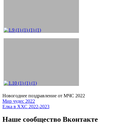
Новогоднее поздравление от МЧС 2022
Навигация
Мир чудес 2022
Елка в ХХС 2022-2023
по
записям
Наше сообщество Вконтакте